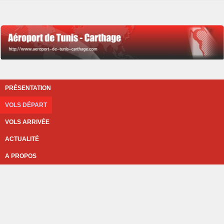
PRÉSENTATION
VOLS DÉPART
VOLS ARRIVÉE
ACTUALITÉ
A PROPOS