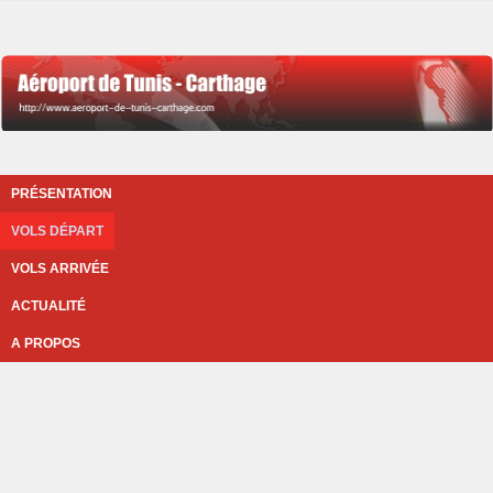
PRÉSENTATION
VOLS DÉPART
VOLS ARRIVÉE
ACTUALITÉ
A PROPOS