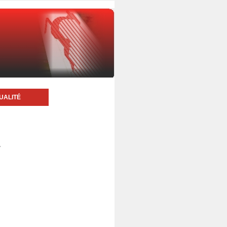
UALITÉ
4