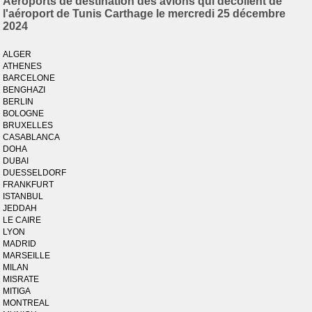
Aéroports de destination des avions qui décollent de
l'aéroport de Tunis Carthage le mercredi 25 décembre
2024
ALGER
ATHENES
BARCELONE
BENGHAZI
BERLIN
BOLOGNE
BRUXELLES
CASABLANCA
DOHA
DUBAI
DUESSELDORF
FRANKFURT
ISTANBUL
JEDDAH
LE CAIRE
LYON
MADRID
MARSEILLE
MILAN
MISRATE
MITIGA
MONTREAL