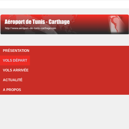
PRÉSENTATION
VOLS DÉPART
VOLS ARRIVÉE
ACTUALITÉ
A PROPOS