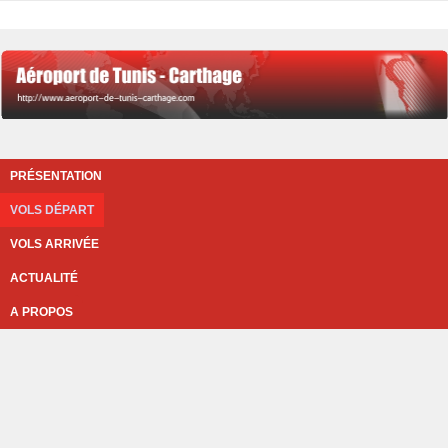
PRÉSENTATION
VOLS DÉPART
VOLS ARRIVÉE
ACTUALITÉ
A PROPOS