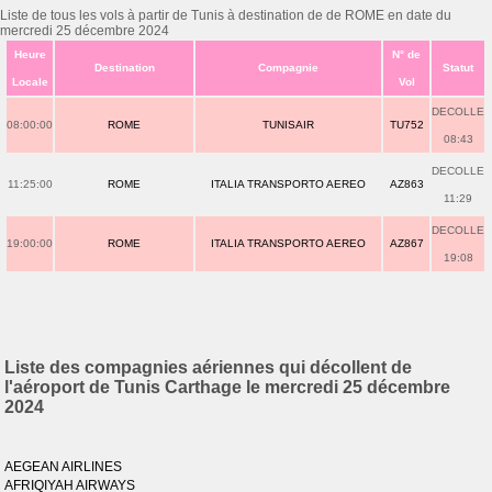
Liste de tous les vols à partir de Tunis à destination de de ROME en date du
mercredi 25 décembre 2024
Heure
N° de
Destination
Compagnie
Statut
Locale
Vol
DECOLLE
08:00:00
ROME
TUNISAIR
TU752
08:43
DECOLLE
11:25:00
ROME
ITALIA TRANSPORTO AEREO
AZ863
11:29
DECOLLE
19:00:00
ROME
ITALIA TRANSPORTO AEREO
AZ867
19:08
Liste des compagnies aériennes qui décollent de
l'aéroport de Tunis Carthage le mercredi 25 décembre
2024
AEGEAN AIRLINES
AFRIQIYAH AIRWAYS