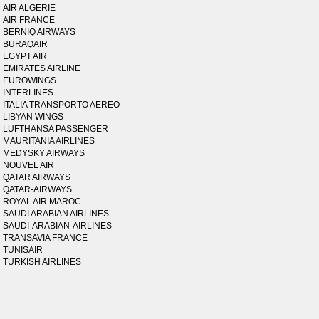
AIR ALGERIE
AIR FRANCE
BERNIQ AIRWAYS
BURAQAIR
EGYPT AIR
EMIRATES AIRLINE
EUROWINGS
INTERLINES
ITALIA TRANSPORTO AEREO
LIBYAN WINGS
LUFTHANSA PASSENGER
MAURITANIA AIRLINES
MEDYSKY AIRWAYS
NOUVEL AIR
QATAR AIRWAYS
QATAR-AIRWAYS
ROYAL AIR MAROC
SAUDI ARABIAN AIRLINES
SAUDI-ARABIAN-AIRLINES
TRANSAVIA FRANCE
TUNISAIR
TURKISH AIRLINES