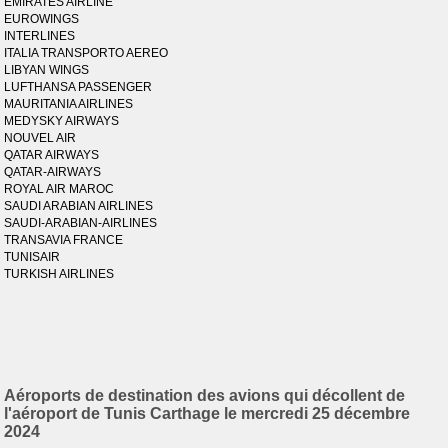
EMIRATES AIRLINE
EUROWINGS
INTERLINES
ITALIA TRANSPORTO AEREO
LIBYAN WINGS
LUFTHANSA PASSENGER
MAURITANIA AIRLINES
MEDYSKY AIRWAYS
NOUVEL AIR
QATAR AIRWAYS
QATAR-AIRWAYS
ROYAL AIR MAROC
SAUDI ARABIAN AIRLINES
SAUDI-ARABIAN-AIRLINES
TRANSAVIA FRANCE
TUNISAIR
TURKISH AIRLINES
Aéroports de destination des avions qui décollent de
l'aéroport de Tunis Carthage le mercredi 25 décembre
2024