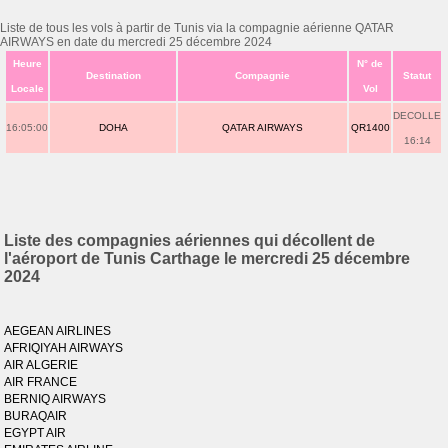
Liste de tous les vols à partir de Tunis via la compagnie aérienne QATAR
AIRWAYS en date du mercredi 25 décembre 2024
Heure
N° de
Destination
Compagnie
Statut
Locale
Vol
DECOLLE
16:05:00
DOHA
QATAR AIRWAYS
QR1400
16:14
Liste des compagnies aériennes qui décollent de
l'aéroport de Tunis Carthage le mercredi 25 décembre
2024
AEGEAN AIRLINES
AFRIQIYAH AIRWAYS
AIR ALGERIE
AIR FRANCE
BERNIQ AIRWAYS
BURAQAIR
EGYPT AIR