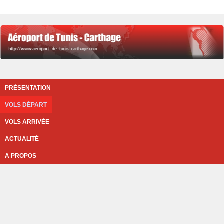
PRÉSENTATION
VOLS DÉPART
VOLS ARRIVÉE
ACTUALITÉ
A PROPOS