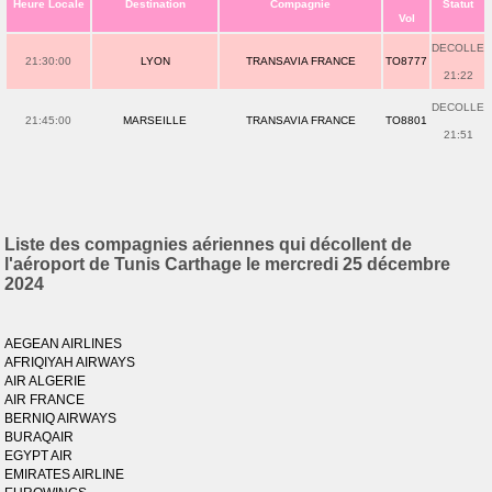
Heure Locale
Destination
Compagnie
Statut
Vol
DECOLLE
21:30:00
LYON
TRANSAVIA FRANCE
TO8777
21:22
DECOLLE
21:45:00
MARSEILLE
TRANSAVIA FRANCE
TO8801
21:51
Liste des compagnies aériennes qui décollent de
l'aéroport de Tunis Carthage le mercredi 25 décembre
2024
AEGEAN AIRLINES
AFRIQIYAH AIRWAYS
AIR ALGERIE
AIR FRANCE
BERNIQ AIRWAYS
BURAQAIR
EGYPT AIR
EMIRATES AIRLINE