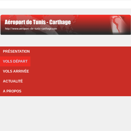
PRÉSENTATION
VOLS DÉPART
VOLS ARRIVÉE
ACTUALITÉ
A PROPOS