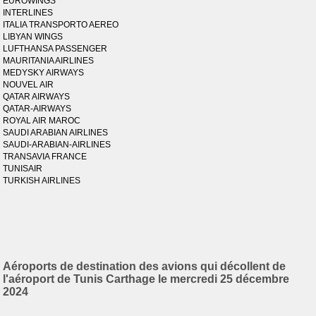
EUROWINGS
INTERLINES
ITALIA TRANSPORTO AEREO
LIBYAN WINGS
LUFTHANSA PASSENGER
MAURITANIA AIRLINES
MEDYSKY AIRWAYS
NOUVEL AIR
QATAR AIRWAYS
QATAR-AIRWAYS
ROYAL AIR MAROC
SAUDI ARABIAN AIRLINES
SAUDI-ARABIAN-AIRLINES
TRANSAVIA FRANCE
TUNISAIR
TURKISH AIRLINES
Aéroports de destination des avions qui décollent de
l'aéroport de Tunis Carthage le mercredi 25 décembre
2024