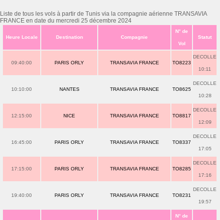
Liste de tous les vols à partir de Tunis via la compagnie aérienne TRANSAVIA
FRANCE en date du mercredi 25 décembre 2024
N° de
Heure Locale
Destination
Compagnie
Statut
Vol
DECOLLE
09:40:00
PARIS ORLY
TRANSAVIA FRANCE
TO8223
10:11
DECOLLE
10:10:00
NANTES
TRANSAVIA FRANCE
TO8625
10:28
DECOLLE
12:15:00
NICE
TRANSAVIA FRANCE
TO8817
12:09
DECOLLE
16:45:00
PARIS ORLY
TRANSAVIA FRANCE
TO8337
17:05
DECOLLE
17:15:00
PARIS ORLY
TRANSAVIA FRANCE
TO8285
17:16
DECOLLE
19:40:00
PARIS ORLY
TRANSAVIA FRANCE
TO8231
19:57
N° de