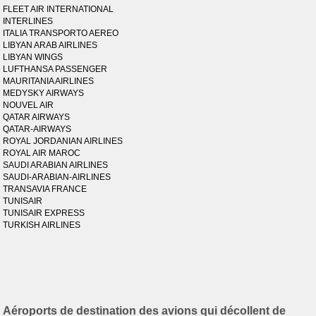
FLEET AIR INTERNATIONAL
INTERLINES
ITALIA TRANSPORTO AEREO
LIBYAN ARAB AIRLINES
LIBYAN WINGS
LUFTHANSA PASSENGER
MAURITANIA AIRLINES
MEDYSKY AIRWAYS
NOUVEL AIR
QATAR AIRWAYS
QATAR-AIRWAYS
ROYAL JORDANIAN AIRLINES
ROYAL AIR MAROC
SAUDI ARABIAN AIRLINES
SAUDI-ARABIAN-AIRLINES
TRANSAVIA FRANCE
TUNISAIR
TUNISAIR EXPRESS
TURKISH AIRLINES
Aéroports de destination des avions qui décollent de