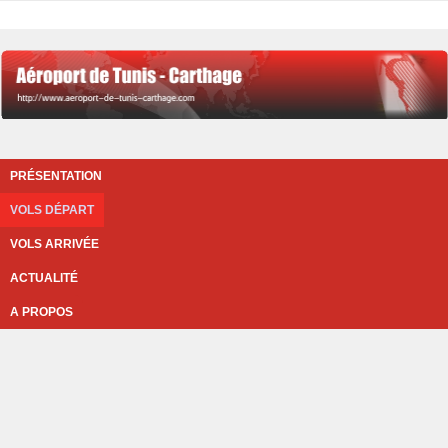
PRÉSENTATION
VOLS DÉPART
VOLS ARRIVÉE
ACTUALITÉ
A PROPOS