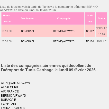
Liste de tous les vols à partir de Tunis via la compagnie aérienne BERNIQ
AIRWAYS en date du lundi 09 février 2026
Heure
N° de
Destination
Compagnie
Statut
Locale
Vol
DECOLLE
10:10:00
BENGHAZI
BERNIQ AIRWAYS
NB102
10:16
20:50:00
BENGHAZI
BERNIQ AIRWAYS
NB104
ANNULE
Liste des compagnies aériennes qui décollent de
l'aéroport de Tunis Carthage le lundi 09 février 2026
AFRIQIYAH AIRWAYS
AIR ALGERIE
AIR FRANCE
BERNIQ AIRWAYS
BURAQAIR
EGYPT AIR
EMIRATES AIRLINE