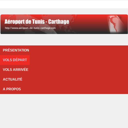
PRÉSENTATION
VOLS DÉPART
VOLS ARRIVÉE
ACTUALITÉ
A PROPOS