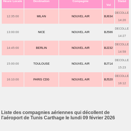
Heure Locale
Destination
Compagnie
Statut
Vol
DECOLLE
12:35:00
MILAN
NOUVEL AIR
BJ634
14:20
DECOLLE
13:00:00
NICE
NOUVEL AIR
BJ586
14:27
DECOLLE
14:45:00
BERLIN
NOUVEL AIR
BJ232
14:59
DECOLLE
15:00:00
TOULOUSE
NOUVEL AIR
BJ714
15:23
DECOLLE
16:10:00
PARIS CDG
NOUVEL AIR
BJ520
16:12
Liste des compagnies aériennes qui décollent de
l'aéroport de Tunis Carthage le lundi 09 février 2026