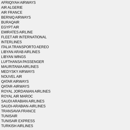
AFRIQIYAH AIRWAYS
AIR ALGERIE
AIR FRANCE
BERNIQ AIRWAYS
BURAQAIR
EGYPT AIR
EMIRATES AIRLINE
FLEET AIR INTERNATIONAL
INTERLINES
ITALIA TRANSPORTO AEREO
LIBYAN ARAB AIRLINES
LIBYAN WINGS
LUFTHANSA PASSENGER
MAURITANIA AIRLINES
MEDYSKY AIRWAYS
NOUVEL AIR
QATAR AIRWAYS
QATAR-AIRWAYS
ROYAL JORDANIAN AIRLINES
ROYAL AIR MAROC
SAUDI ARABIAN AIRLINES
SAUDI-ARABIAN-AIRLINES
TRANSAVIA FRANCE
TUNISAIR
TUNISAIR EXPRESS
TURKISH AIRLINES