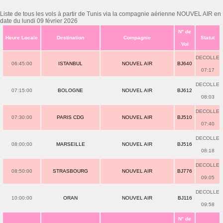
Liste de tous les vols à partir de Tunis via la compagnie aérienne NOUVEL AIR en
date du lundi 09 février 2026
N° de
Heure Locale
Destination
Compagnie
Statut
Vol
DECOLLE
06:45:00
ISTANBUL
NOUVEL AIR
BJ640
07:17
DECOLLE
07:15:00
BOLOGNE
NOUVEL AIR
BJ612
08:03
DECOLLE
07:30:00
PARIS CDG
NOUVEL AIR
BJ510
07:40
DECOLLE
08:00:00
MARSEILLE
NOUVEL AIR
BJ516
08:18
DECOLLE
08:50:00
STRASBOURG
NOUVEL AIR
BJ776
09:05
DECOLLE
10:00:00
ORAN
NOUVEL AIR
BJ116
09:58
N° de