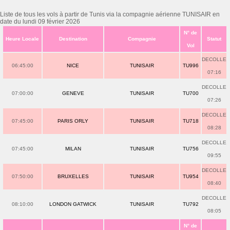
Liste de tous les vols à partir de Tunis via la compagnie aérienne TUNISAIR en
date du lundi 09 février 2026
N° de
Heure Locale
Destination
Compagnie
Statut
Vol
DECOLLE
06:45:00
NICE
TUNISAIR
TU996
07:16
DECOLLE
07:00:00
GENEVE
TUNISAIR
TU700
07:26
DECOLLE
07:45:00
PARIS ORLY
TUNISAIR
TU718
08:28
DECOLLE
07:45:00
MILAN
TUNISAIR
TU756
09:55
DECOLLE
07:50:00
BRUXELLES
TUNISAIR
TU954
08:40
DECOLLE
08:10:00
LONDON GATWICK
TUNISAIR
TU792
08:05
N° de