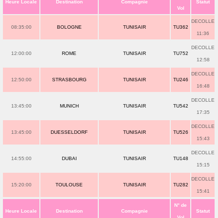
Heure Locale
Destination
Compagnie
Statut
Vol
DECOLLE
08:35:00
BOLOGNE
TUNISAIR
TU362
11:36
DECOLLE
12:00:00
ROME
TUNISAIR
TU752
12:58
DECOLLE
12:50:00
STRASBOURG
TUNISAIR
TU246
16:48
DECOLLE
13:45:00
MUNICH
TUNISAIR
TU542
17:35
DECOLLE
13:45:00
DUESSELDORF
TUNISAIR
TU526
15:43
DECOLLE
14:55:00
DUBAI
TUNISAIR
TU148
15:15
DECOLLE
15:20:00
TOULOUSE
TUNISAIR
TU282
15:41
N° de
Heure Locale
Destination
Compagnie
Statut
Vol