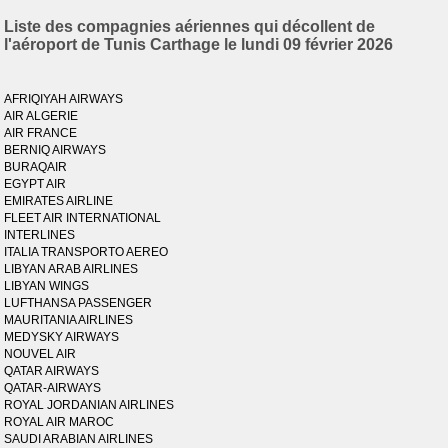
Liste des compagnies aériennes qui décollent de
l'aéroport de Tunis Carthage le lundi 09 février 2026
AFRIQIYAH AIRWAYS
AIR ALGERIE
AIR FRANCE
BERNIQ AIRWAYS
BURAQAIR
EGYPT AIR
EMIRATES AIRLINE
FLEET AIR INTERNATIONAL
INTERLINES
ITALIA TRANSPORTO AEREO
LIBYAN ARAB AIRLINES
LIBYAN WINGS
LUFTHANSA PASSENGER
MAURITANIA AIRLINES
MEDYSKY AIRWAYS
NOUVEL AIR
QATAR AIRWAYS
QATAR-AIRWAYS
ROYAL JORDANIAN AIRLINES
ROYAL AIR MAROC
SAUDI ARABIAN AIRLINES