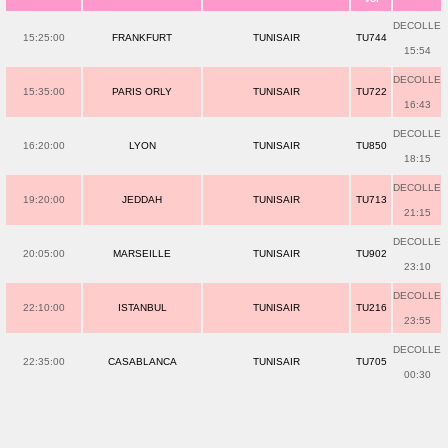
DECOLLE
15:25:00
FRANKFURT
TUNISAIR
TU744
15:54
DECOLLE
15:35:00
PARIS ORLY
TUNISAIR
TU722
16:43
DECOLLE
16:20:00
LYON
TUNISAIR
TU850
18:15
DECOLLE
19:20:00
JEDDAH
TUNISAIR
TU713
21:15
DECOLLE
20:05:00
MARSEILLE
TUNISAIR
TU902
23:10
DECOLLE
22:10:00
ISTANBUL
TUNISAIR
TU216
23:55
DECOLLE
22:35:00
CASABLANCA
TUNISAIR
TU705
00:30