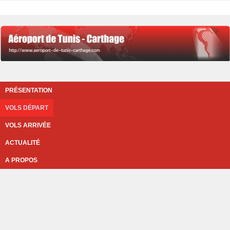
PRÉSENTATION
VOLS DÉPART
VOLS ARRIVÉE
ACTUALITÉ
A PROPOS