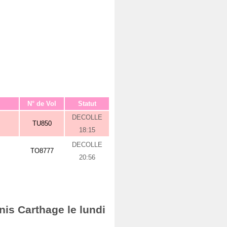
N° de Vol
Statut
DECOLLE
TU850
18:15
DECOLLE
TO8777
20:56
nis Carthage le lundi