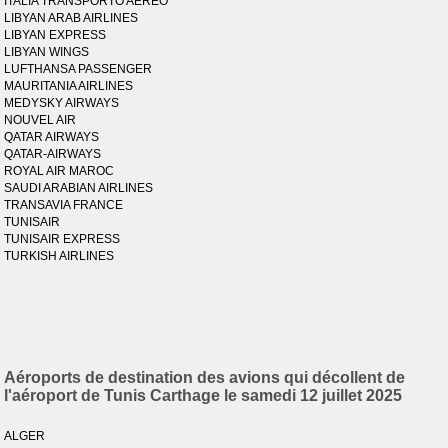
ITALIA TRANSPORTO AEREO
LIBYAN ARAB AIRLINES
LIBYAN EXPRESS
LIBYAN WINGS
LUFTHANSA PASSENGER
MAURITANIA AIRLINES
MEDYSKY AIRWAYS
NOUVEL AIR
QATAR AIRWAYS
QATAR-AIRWAYS
ROYAL AIR MAROC
SAUDI ARABIAN AIRLINES
TRANSAVIA FRANCE
TUNISAIR
TUNISAIR EXPRESS
TURKISH AIRLINES
Aéroports de destination des avions qui décollent de
l'aéroport de Tunis Carthage le samedi 12 juillet 2025
ALGER