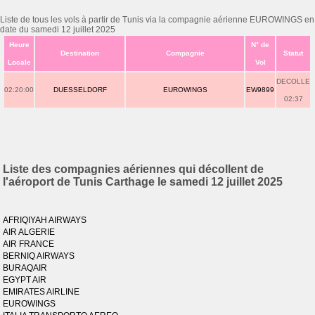
Liste de tous les vols à partir de Tunis via la compagnie aérienne EUROWINGS en
date du samedi 12 juillet 2025
Heure
N° de
Destination
Compagnie
Statut
Locale
Vol
DECOLLE
02:20:00
DUESSELDORF
EUROWINGS
EW9899
02:37
Liste des compagnies aériennes qui décollent de
l'aéroport de Tunis Carthage le samedi 12 juillet 2025
AFRIQIYAH AIRWAYS
AIR ALGERIE
AIR FRANCE
BERNIQ AIRWAYS
BURAQAIR
EGYPT AIR
EMIRATES AIRLINE
EUROWINGS