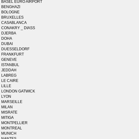
BASEL EURO AIRPORT
BENGHAZI
BOLOGNE
BRUXELLES
CASABLANCA
CONAKRY _ DIASS
DJERBA
DOHA
DUBAI
DUESSELDORF
FRANKFURT
GENEVE
ISTANBUL
JEDDAH
LABREG
LE CAIRE
LILLE
LONDON GATWICK
LYON
MARSEILLE
MILAN
MISRATE
MITIGA
MONTPELLIER
MONTREAL
MUNICH
NANTES