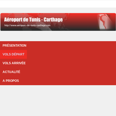
PRÉSENTATION
VOLS DÉPART
VOLS ARRIVÉE
ACTUALITÉ
A PROPOS