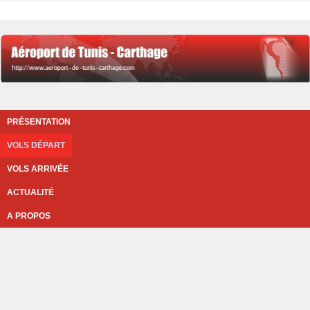
PRÉSENTATION
VOLS DÉPART
VOLS ARRIVÉE
ACTUALITÉ
A PROPOS