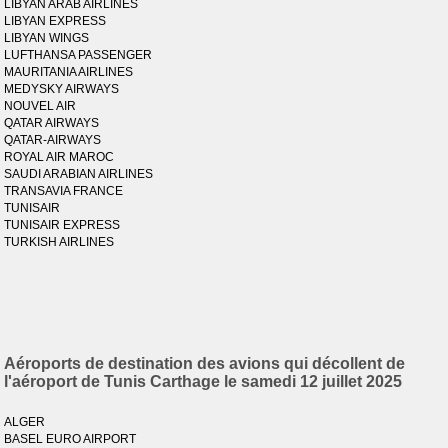
LIBYAN ARAB AIRLINES
LIBYAN EXPRESS
LIBYAN WINGS
LUFTHANSA PASSENGER
MAURITANIA AIRLINES
MEDYSKY AIRWAYS
NOUVEL AIR
QATAR AIRWAYS
QATAR-AIRWAYS
ROYAL AIR MAROC
SAUDI ARABIAN AIRLINES
TRANSAVIA FRANCE
TUNISAIR
TUNISAIR EXPRESS
TURKISH AIRLINES
Aéroports de destination des avions qui décollent de
l'aéroport de Tunis Carthage le samedi 12 juillet 2025
ALGER
BASEL EURO AIRPORT