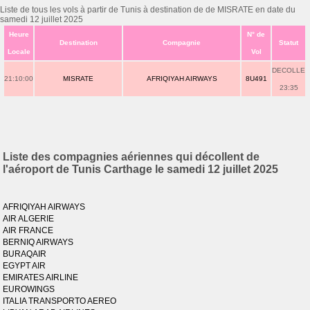
Liste de tous les vols à partir de Tunis à destination de de MISRATE en date du
samedi 12 juillet 2025
Heure
N° de
Destination
Compagnie
Statut
Locale
Vol
DECOLLE
21:10:00
MISRATE
AFRIQIYAH AIRWAYS
8U491
23:35
Liste des compagnies aériennes qui décollent de
l'aéroport de Tunis Carthage le samedi 12 juillet 2025
AFRIQIYAH AIRWAYS
AIR ALGERIE
AIR FRANCE
BERNIQ AIRWAYS
BURAQAIR
EGYPT AIR
EMIRATES AIRLINE
EUROWINGS
ITALIA TRANSPORTO AEREO