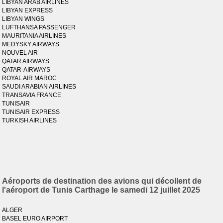
LIBYAN ARAB AIRLINES
LIBYAN EXPRESS
LIBYAN WINGS
LUFTHANSA PASSENGER
MAURITANIA AIRLINES
MEDYSKY AIRWAYS
NOUVEL AIR
QATAR AIRWAYS
QATAR-AIRWAYS
ROYAL AIR MAROC
SAUDI ARABIAN AIRLINES
TRANSAVIA FRANCE
TUNISAIR
TUNISAIR EXPRESS
TURKISH AIRLINES
Aéroports de destination des avions qui décollent de
l'aéroport de Tunis Carthage le samedi 12 juillet 2025
ALGER
BASEL EURO AIRPORT