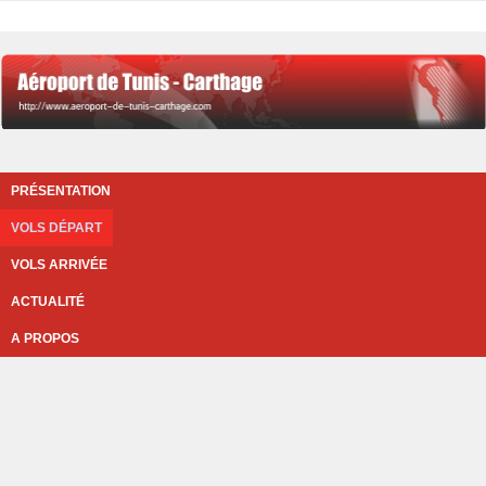
PRÉSENTATION
VOLS DÉPART
VOLS ARRIVÉE
ACTUALITÉ
A PROPOS