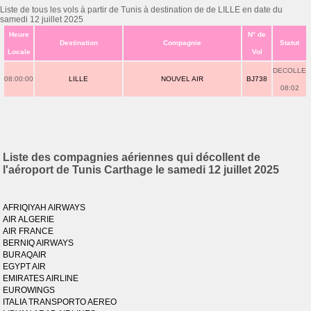
Liste de tous les vols à partir de Tunis à destination de de LILLE en date du
samedi 12 juillet 2025
Heure
N° de
Destination
Compagnie
Statut
Locale
Vol
DECOLLE
08:00:00
LILLE
NOUVEL AIR
BJ738
08:02
Liste des compagnies aériennes qui décollent de
l'aéroport de Tunis Carthage le samedi 12 juillet 2025
AFRIQIYAH AIRWAYS
AIR ALGERIE
AIR FRANCE
BERNIQ AIRWAYS
BURAQAIR
EGYPT AIR
EMIRATES AIRLINE
EUROWINGS
ITALIA TRANSPORTO AEREO