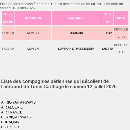
Liste de tous les vols à partir de Tunis à destination de de MUNICH en date du
samedi 12 juillet 2025
Heure
N° de
Destination
Compagnie
Statut
Locale
Vol
DECOLLE
17:05:00
MUNICH
TUNISAIR
TU542
17:24
DECOLLE
17:35:00
MUNICH
LUFTHANSA PASSENGER
LH1745
18:31
Liste des compagnies aériennes qui décollent de
l'aéroport de Tunis Carthage le samedi 12 juillet 2025
AFRIQIYAH AIRWAYS
AIR ALGERIE
AIR FRANCE
BERNIQ AIRWAYS
BURAQAIR
EGYPT AIR