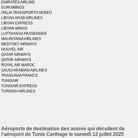
EMIRATES AIRLINE
EUROWINGS
ITALIA TRANSPORTO AEREO
LIBYAN ARAB AIRLINES
LIBYAN EXPRESS
LIBYAN WINGS
LUFTHANSA PASSENGER
MAURITANIA AIRLINES
MEDYSKY AIRWAYS
NOUVEL AIR
QATAR AIRWAYS
QATAR-AIRWAYS
ROYAL AIR MAROC
SAUDI ARABIAN AIRLINES
TRANSAVIA FRANCE
TUNISAIR
TUNISAIR EXPRESS
TURKISH AIRLINES
Aéroports de destination des avions qui décollent de
l'aéroport de Tunis Carthage le samedi 12 juillet 2025