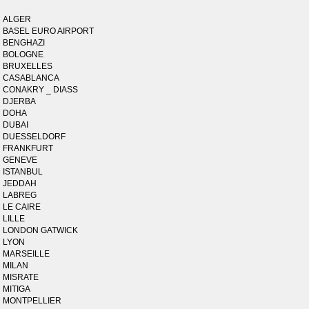
ALGER
BASEL EURO AIRPORT
BENGHAZI
BOLOGNE
BRUXELLES
CASABLANCA
CONAKRY _ DIASS
DJERBA
DOHA
DUBAI
DUESSELDORF
FRANKFURT
GENEVE
ISTANBUL
JEDDAH
LABREG
LE CAIRE
LILLE
LONDON GATWICK
LYON
MARSEILLE
MILAN
MISRATE
MITIGA
MONTPELLIER