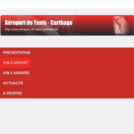
PRÉSENTATION
VOLS DÉPART
VOLS ARRIVÉE
ACTUALITÉ
A PROPOS