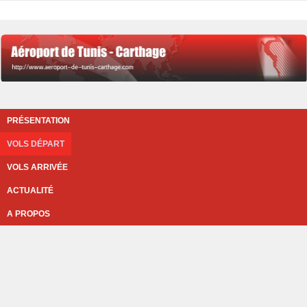
PRÉSENTATION
VOLS DÉPART
VOLS ARRIVÉE
ACTUALITÉ
A PROPOS