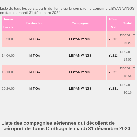
Liste de tous les vols à partir de Tunis via la compagnie aérienne LIBYAN WINGS
en date du mardi 31 décembre 2024
Heure
N° de
Destination
Compagnie
Statut
Locale
Vol
DECOLLE
09:20:00
MITIGA
LIBYAN WINGS
YL801
09:27
DECOLLE
14:00:00
MITIGA
LIBYAN WINGS
YL811
14:05
DECOLLE
18:10:00
MITIGA
LIBYAN WINGS
YL821
18:58
DECOLLE
20:20:00
MITIGA
LIBYAN WINGS
YL831
20:10
Liste des compagnies aériennes qui décollent de
l'aéroport de Tunis Carthage le mardi 31 décembre 2024