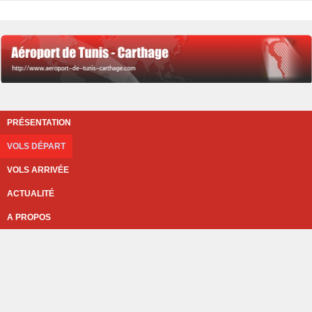
PRÉSENTATION
VOLS DÉPART
VOLS ARRIVÉE
ACTUALITÉ
A PROPOS