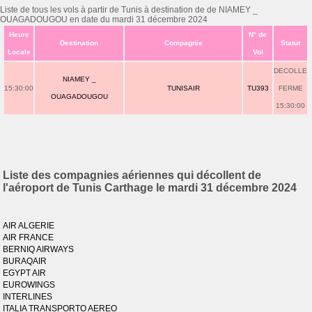
Liste de tous les vols à partir de Tunis à destination de de NIAMEY _
OUAGADOUGOU en date du mardi 31 décembre 2024
Heure
N° de
Destination
Compagnie
Statut
Locale
Vol
DECOLLE
NIAMEY _
15:30:00
TUNISAIR
TU393
FERME
OUAGADOUGOU
15:30:00
Liste des compagnies aériennes qui décollent de
l'aéroport de Tunis Carthage le mardi 31 décembre 2024
AIR ALGERIE
AIR FRANCE
BERNIQ AIRWAYS
BURAQAIR
EGYPT AIR
EUROWINGS
INTERLINES
ITALIA TRANSPORTO AEREO