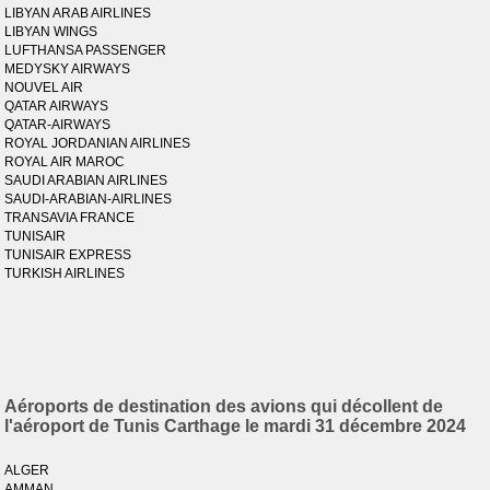
LIBYAN ARAB AIRLINES
LIBYAN WINGS
LUFTHANSA PASSENGER
MEDYSKY AIRWAYS
NOUVEL AIR
QATAR AIRWAYS
QATAR-AIRWAYS
ROYAL JORDANIAN AIRLINES
ROYAL AIR MAROC
SAUDI ARABIAN AIRLINES
SAUDI-ARABIAN-AIRLINES
TRANSAVIA FRANCE
TUNISAIR
TUNISAIR EXPRESS
TURKISH AIRLINES
Aéroports de destination des avions qui décollent de
l'aéroport de Tunis Carthage le mardi 31 décembre 2024
ALGER
AMMAN