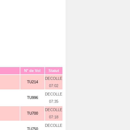
N° de Vol
Statut
DECOLLE
TU214
07:02
DECOLLE
TU996
07:35
DECOLLE
TU700
07:18
DECOLLE
TU750