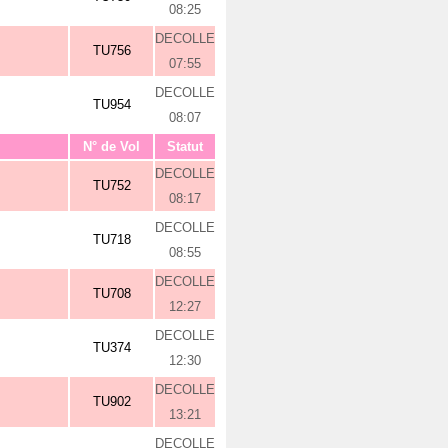
08:25
DECOLLE
TU756
07:55
DECOLLE
TU954
08:07
N° de Vol
Statut
DECOLLE
TU752
08:17
DECOLLE
TU718
08:55
DECOLLE
TU708
12:27
DECOLLE
TU374
12:30
DECOLLE
TU902
13:21
DECOLLE