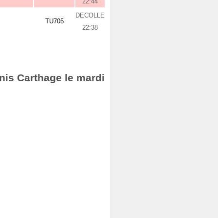
22:44
DECOLLE
TU705
22:38
nis Carthage le mardi