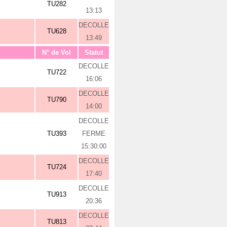
TU282
13:13
DECOLLE
TU628
13:49
N° de Vol
Statut
DECOLLE
TU722
16:06
DECOLLE
TU790
14:00
DECOLLE
TU393
FERME
15:30:00
DECOLLE
TU724
17:40
DECOLLE
TU913
20:36
DECOLLE
TU813