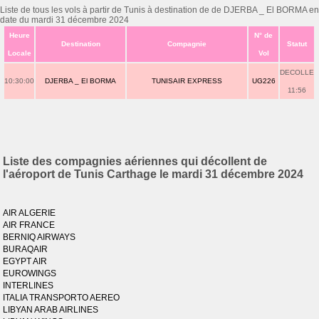
Liste de tous les vols à partir de Tunis à destination de de DJERBA _ El BORMA en
date du mardi 31 décembre 2024
Heure
N° de
Destination
Compagnie
Statut
Locale
Vol
DECOLLE
10:30:00
DJERBA _ El BORMA
TUNISAIR EXPRESS
UG226
11:56
Liste des compagnies aériennes qui décollent de
l'aéroport de Tunis Carthage le mardi 31 décembre 2024
AIR ALGERIE
AIR FRANCE
BERNIQ AIRWAYS
BURAQAIR
EGYPT AIR
EUROWINGS
INTERLINES
ITALIA TRANSPORTO AEREO
LIBYAN ARAB AIRLINES