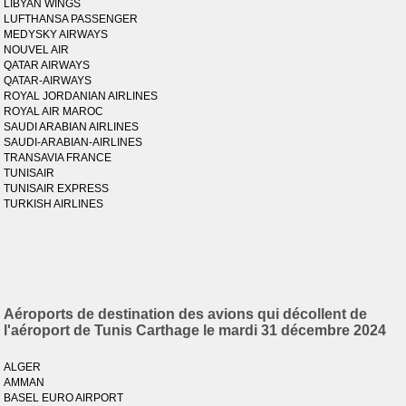
LIBYAN WINGS
LUFTHANSA PASSENGER
MEDYSKY AIRWAYS
NOUVEL AIR
QATAR AIRWAYS
QATAR-AIRWAYS
ROYAL JORDANIAN AIRLINES
ROYAL AIR MAROC
SAUDI ARABIAN AIRLINES
SAUDI-ARABIAN-AIRLINES
TRANSAVIA FRANCE
TUNISAIR
TUNISAIR EXPRESS
TURKISH AIRLINES
Aéroports de destination des avions qui décollent de
l'aéroport de Tunis Carthage le mardi 31 décembre 2024
ALGER
AMMAN
BASEL EURO AIRPORT