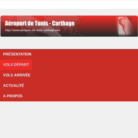
PRÉSENTATION
VOLS DÉPART
VOLS ARRIVÉE
ACTUALITÉ
A PROPOS