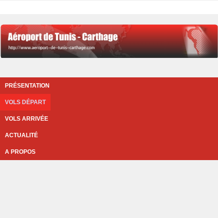
PRÉSENTATION
VOLS DÉPART
VOLS ARRIVÉE
ACTUALITÉ
A PROPOS