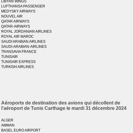
LIBYAN WINGS
LUFTHANSA PASSENGER
MEDYSKY AIRWAYS
NOUVEL AIR
QATAR AIRWAYS
QATAR-AIRWAYS
ROYAL JORDANIAN AIRLINES
ROYAL AIR MAROC
SAUDI ARABIAN AIRLINES
SAUDI-ARABIAN-AIRLINES
TRANSAVIA FRANCE
TUNISAIR
TUNISAIR EXPRESS
TURKISH AIRLINES
Aéroports de destination des avions qui décollent de
l'aéroport de Tunis Carthage le mardi 31 décembre 2024
ALGER
AMMAN
BASEL EURO AIRPORT