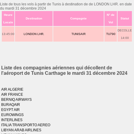
Liste de tous les vols à partir de Tunis à destination de de LONDON LHR. en date
du mardi 31 décembre 2024
Heure
N° de
Destination
Compagnie
Statut
Locale
Vol
DECOLLE
13:45:00
LONDON LHR.
TUNISAIR
TU790
14:00
Liste des compagnies aériennes qui décollent de
l'aéroport de Tunis Carthage le mardi 31 décembre 2024
AIR ALGERIE
AIR FRANCE
BERNIQ AIRWAYS
BURAQAIR
EGYPT AIR
EUROWINGS
INTERLINES
ITALIA TRANSPORTO AEREO
LIBYAN ARAB AIRLINES