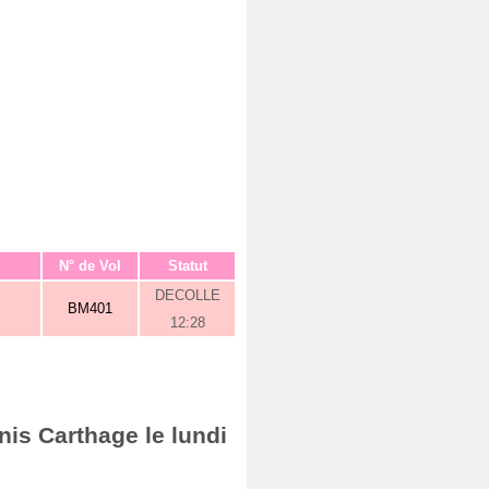
N° de Vol
Statut
DECOLLE
BM401
12:28
nis Carthage le lundi