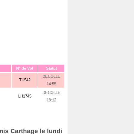
N° de Vol
Statut
DECOLLE
TU542
14:55
DECOLLE
LH1745
18:12
nis Carthage le lundi