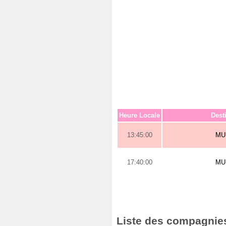
Heure Locale
Dest
13:45:00
MU
17:40:00
MU
Liste des compagnies 