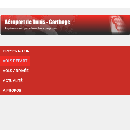
PRÉSENTATION
VOLS DÉPART
VOLS ARRIVÉE
ACTUALITÉ
A PROPOS