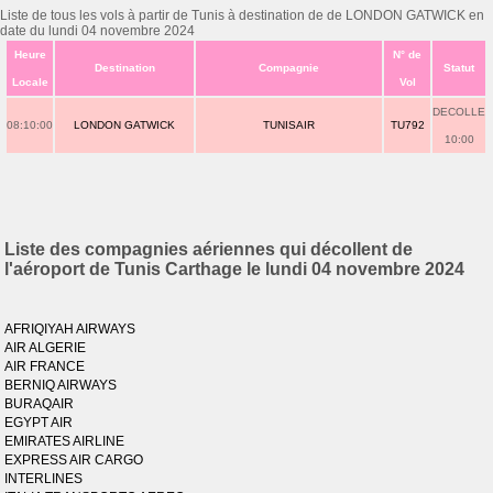
Liste de tous les vols à partir de Tunis à destination de de LONDON GATWICK en
date du lundi 04 novembre 2024
Heure
N° de
Destination
Compagnie
Statut
Locale
Vol
DECOLLE
08:10:00
LONDON GATWICK
TUNISAIR
TU792
10:00
Liste des compagnies aériennes qui décollent de
l'aéroport de Tunis Carthage le lundi 04 novembre 2024
AFRIQIYAH AIRWAYS
AIR ALGERIE
AIR FRANCE
BERNIQ AIRWAYS
BURAQAIR
EGYPT AIR
EMIRATES AIRLINE
EXPRESS AIR CARGO
INTERLINES