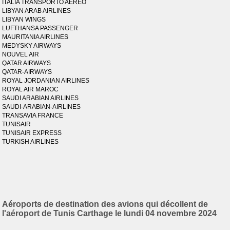
ITALIA TRANSPORTO AEREO
LIBYAN ARAB AIRLINES
LIBYAN WINGS
LUFTHANSA PASSENGER
MAURITANIA AIRLINES
MEDYSKY AIRWAYS
NOUVEL AIR
QATAR AIRWAYS
QATAR-AIRWAYS
ROYAL JORDANIAN AIRLINES
ROYAL AIR MAROC
SAUDI ARABIAN AIRLINES
SAUDI-ARABIAN-AIRLINES
TRANSAVIA FRANCE
TUNISAIR
TUNISAIR EXPRESS
TURKISH AIRLINES
Aéroports de destination des avions qui décollent de
l'aéroport de Tunis Carthage le lundi 04 novembre 2024