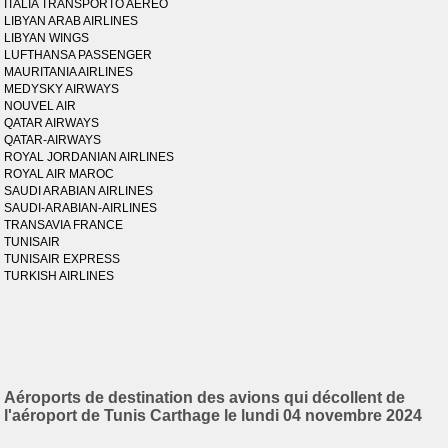
ITALIA TRANSPORTO AEREO
LIBYAN ARAB AIRLINES
LIBYAN WINGS
LUFTHANSA PASSENGER
MAURITANIA AIRLINES
MEDYSKY AIRWAYS
NOUVEL AIR
QATAR AIRWAYS
QATAR-AIRWAYS
ROYAL JORDANIAN AIRLINES
ROYAL AIR MAROC
SAUDI ARABIAN AIRLINES
SAUDI-ARABIAN-AIRLINES
TRANSAVIA FRANCE
TUNISAIR
TUNISAIR EXPRESS
TURKISH AIRLINES
Aéroports de destination des avions qui décollent de
l'aéroport de Tunis Carthage le lundi 04 novembre 2024