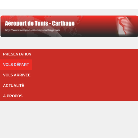
PRÉSENTATION
VOLS DÉPART
VOLS ARRIVÉE
ACTUALITÉ
A PROPOS