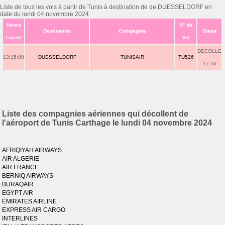
Liste de tous les vols à partir de Tunis à destination de de DUESSELDORF en
date du lundi 04 novembre 2024
Heure
N° de
Destination
Compagnie
Statut
Locale
Vol
DECOLLE
13:15:00
DUESSELDORF
TUNISAIR
TU526
17:50
Liste des compagnies aériennes qui décollent de
l'aéroport de Tunis Carthage le lundi 04 novembre 2024
AFRIQIYAH AIRWAYS
AIR ALGERIE
AIR FRANCE
BERNIQ AIRWAYS
BURAQAIR
EGYPT AIR
EMIRATES AIRLINE
EXPRESS AIR CARGO
INTERLINES