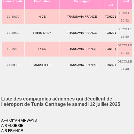
Heure Locale
Destination
Compagnie
Statut
Vol
DECOLLE
16:30:00
NICE
TRANSAVIA FRANCE
TO6221
16:52
DECOLLE
18:30:00
PARIS ORLY
TRANSAVIA FRANCE
TO8231
18:50
DECOLLE
19:15:00
LYON
TRANSAVIA FRANCE
TO6181
19:14
DECOLLE
21:30:00
MARSEILLE
TRANSAVIA FRANCE
TO6391
21:40
Liste des compagnies aériennes qui décollent de
l'aéroport de Tunis Carthage le samedi 12 juillet 2025
AFRIQIYAH AIRWAYS
AIR ALGERIE
AIR FRANCE