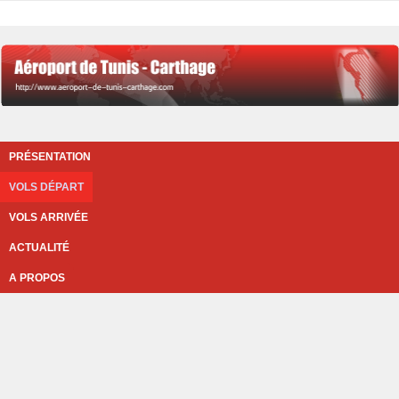
PRÉSENTATION
VOLS DÉPART
VOLS ARRIVÉE
ACTUALITÉ
A PROPOS