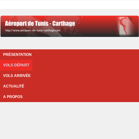
PRÉSENTATION
VOLS DÉPART
VOLS ARRIVÉE
ACTUALITÉ
A PROPOS