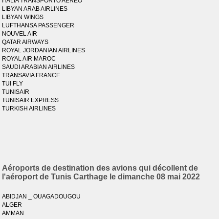
ITALIA TRANSPORTO AEREO
LIBYAN ARAB AIRLINES
LIBYAN WINGS
LUFTHANSA PASSENGER
NOUVEL AIR
QATAR AIRWAYS
ROYAL JORDANIAN AIRLINES
ROYAL AIR MAROC
SAUDI ARABIAN AIRLINES
TRANSAVIA FRANCE
TUI FLY
TUNISAIR
TUNISAIR EXPRESS
TURKISH AIRLINES
Aéroports de destination des avions qui décollent de
l'aéroport de Tunis Carthage le dimanche 08 mai 2022
ABIDJAN _ OUAGADOUGOU
ALGER
AMMAN