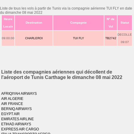
Liste de tous les vols à partir de Tunis via la compagnie aérienne TUI FLY en date
du dimanche 08 mai 2022
Heure
N° de
Destination
Compagnie
Statut
Locale
Vol
DECOLLE
09:00:00
CHARLEROI
TUI FLY
TB2742
09:07
Liste des compagnies aériennes qui décollent de
l'aéroport de Tunis Carthage le dimanche 08 mai 2022
AFRIQIYAH AIRWAYS
AIR ALGERIE
AIR FRANCE
BERNIQ AIRWAYS
EGYPT AIR
EMIRATES AIRLINE
ETIHAD AIRWAYS
EXPRESS AIR CARGO