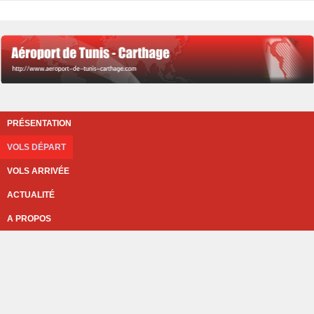
PRÉSENTATION
VOLS DÉPART
VOLS ARRIVÉE
ACTUALITÉ
A PROPOS