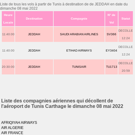
Liste de tous les vols à partir de Tunis à destination de de JEDDAH en date du
dimanche 08 mai 2022
Heure
N° de
Destination
Compagnie
Statut
Locale
Vol
DECOLLE
11:40:00
JEDDAH
SAUDI ARABIAN AIRLINES
SV366
12:24
DECOLLE
11:40:00
JEDDAH
ETIHAD AIRWAYS
EY3404
12:24
DECOLLE
20:30:00
JEDDAH
TUNISAIR
TU1713
20:59
Liste des compagnies aériennes qui décollent de
l'aéroport de Tunis Carthage le dimanche 08 mai 2022
AFRIQIYAH AIRWAYS
AIR ALGERIE
AIR FRANCE