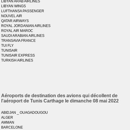
LIBYAN ARAB AIRLINES
LIBYAN WINGS
LUFTHANSA PASSENGER
NOUVEL AIR
QATAR AIRWAYS
ROYAL JORDANIAN AIRLINES
ROYAL AIR MAROC
SAUDI ARABIAN AIRLINES
TRANSAVIA FRANCE
TUI FLY
TUNISAIR
TUNISAIR EXPRESS
TURKISH AIRLINES
Aéroports de destination des avions qui décollent de
l'aéroport de Tunis Carthage le dimanche 08 mai 2022
ABIDJAN _ OUAGADOUGOU
ALGER
AMMAN
BARCELONE