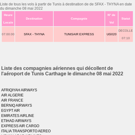
Liste de tous les vols à partir de Tunis à destination de de SFAX - THYNA en date
du dimanche 08 mai 2022
Heure
N° de
Destination
Compagnie
Statut
Locale
Vol
DECOLLE
07:00:00
SFAX - THYNA
TUNISAIR EXPRESS
UG020
07:10
Liste des compagnies aériennes qui décollent de
l'aéroport de Tunis Carthage le dimanche 08 mai 2022
AFRIQIYAH AIRWAYS
AIR ALGERIE
AIR FRANCE
BERNIQ AIRWAYS
EGYPT AIR
EMIRATES AIRLINE
ETIHAD AIRWAYS
EXPRESS AIR CARGO
ITALIA TRANSPORTO AEREO