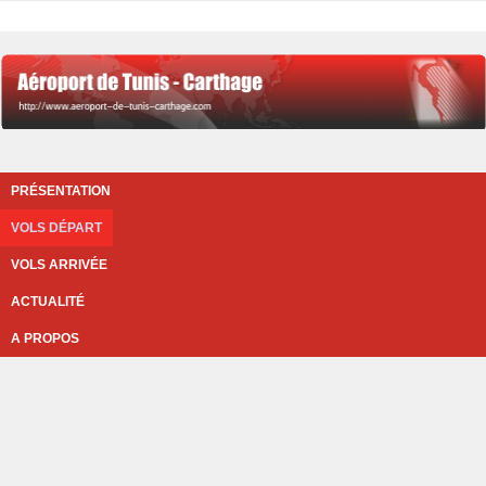
PRÉSENTATION
VOLS DÉPART
VOLS ARRIVÉE
ACTUALITÉ
A PROPOS