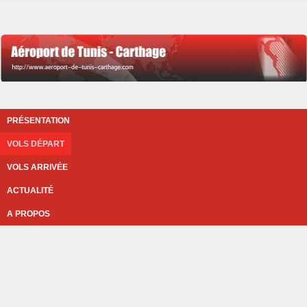
PRÉSENTATION
VOLS DÉPART
VOLS ARRIVÉE
ACTUALITÉ
A PROPOS