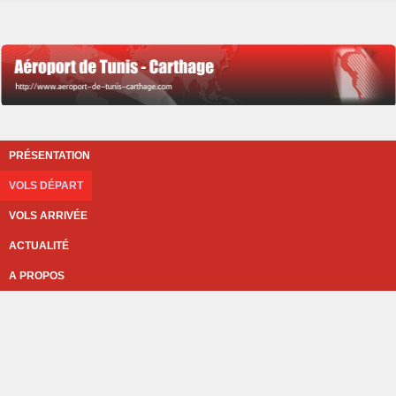
PRÉSENTATION
VOLS DÉPART
VOLS ARRIVÉE
ACTUALITÉ
A PROPOS