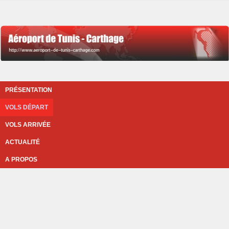
PRÉSENTATION
VOLS DÉPART
VOLS ARRIVÉE
ACTUALITÉ
A PROPOS