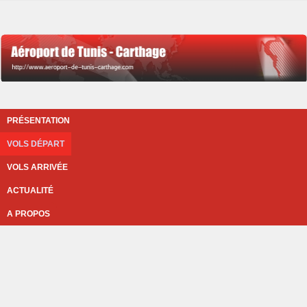
PRÉSENTATION
VOLS DÉPART
VOLS ARRIVÉE
ACTUALITÉ
A PROPOS