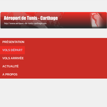
PRÉSENTATION
VOLS DÉPART
VOLS ARRIVÉE
ACTUALITÉ
A PROPOS