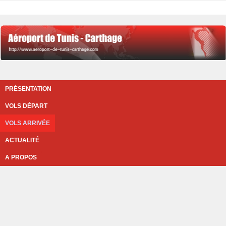
PRÉSENTATION
VOLS DÉPART
VOLS ARRIVÉE
ACTUALITÉ
A PROPOS