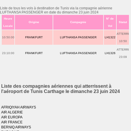
Liste de tous les vols à destination de Tunis via la compagnie aérienne
LUFTHANSA PASSENGER en date du dimanche 23 juin 2024
Heure
N° de
Origine
Compagnie
Statut
Locale
Vol
ATTERRI
10:50:00
FRANKFURT
LUFTHANSA PASSENGER
LH1322
10:50
ATTERRI
23:10:00
FRANKFURT
LUFTHANSA PASSENGER
LH1326
23:09
Liste des compagnies aériennes qui atterrissent à
l'aéroport de Tunis Carthage le dimanche 23 juin 2024
AFRIQIYAH AIRWAYS
AIR ALGERIE
AIR EUROPA
AIR FRANCE
BERNIQ AIRWAYS