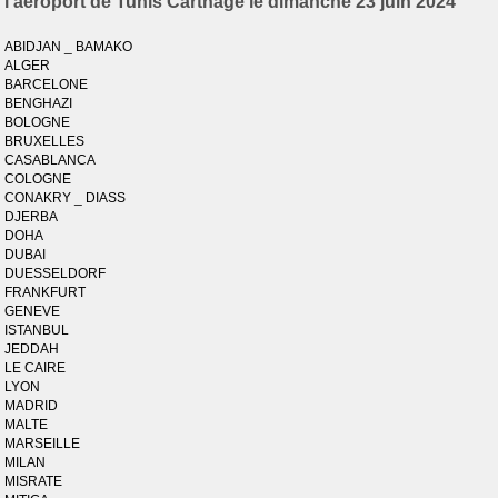
l'aéroport de Tunis Carthage le dimanche 23 juin 2024
ABIDJAN _ BAMAKO
ALGER
BARCELONE
BENGHAZI
BOLOGNE
BRUXELLES
CASABLANCA
COLOGNE
CONAKRY _ DIASS
DJERBA
DOHA
DUBAI
DUESSELDORF
FRANKFURT
GENEVE
ISTANBUL
JEDDAH
LE CAIRE
LYON
MADRID
MALTE
MARSEILLE
MILAN
MISRATE