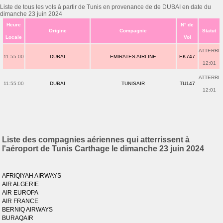
Liste de tous les vols à partir de Tunis en provenance de de DUBAI en date du
dimanche 23 juin 2024
Heure
N° de
Origine
Compagnie
Statut
Locale
Vol
ATTERRI
11:55:00
DUBAI
EMIRATES AIRLINE
EK747
12:01
ATTERRI
11:55:00
DUBAI
TUNISAIR
TU147
12:01
Liste des compagnies aériennes qui atterrissent à
l'aéroport de Tunis Carthage le dimanche 23 juin 2024
AFRIQIYAH AIRWAYS
AIR ALGERIE
AIR EUROPA
AIR FRANCE
BERNIQ AIRWAYS
BURAQAIR