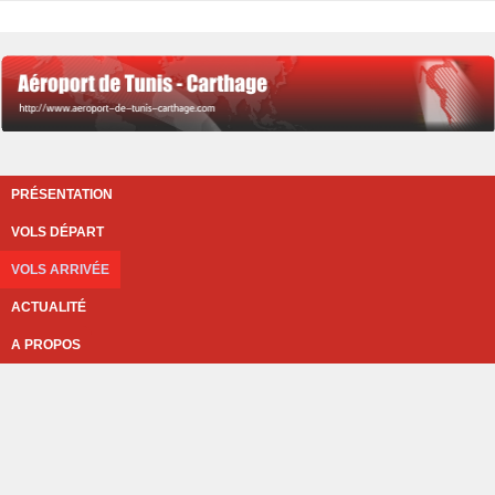
PRÉSENTATION
VOLS DÉPART
VOLS ARRIVÉE
ACTUALITÉ
A PROPOS