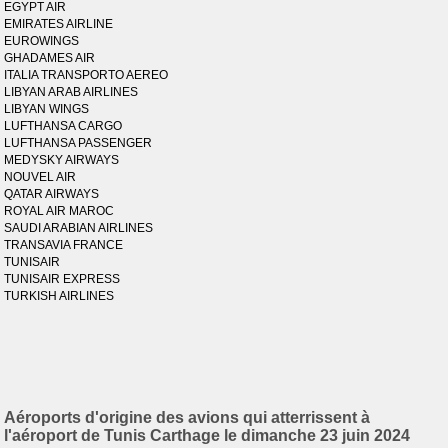
EGYPT AIR
EMIRATES AIRLINE
EUROWINGS
GHADAMES AIR
ITALIA TRANSPORTO AEREO
LIBYAN ARAB AIRLINES
LIBYAN WINGS
LUFTHANSA CARGO
LUFTHANSA PASSENGER
MEDYSKY AIRWAYS
NOUVEL AIR
QATAR AIRWAYS
ROYAL AIR MAROC
SAUDI ARABIAN AIRLINES
TRANSAVIA FRANCE
TUNISAIR
TUNISAIR EXPRESS
TURKISH AIRLINES
Aéroports d'origine des avions qui atterrissent à
l'aéroport de Tunis Carthage le dimanche 23 juin 2024