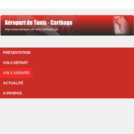
PRÉSENTATION
VOLS DÉPART
VOLS ARRIVÉE
ACTUALITÉ
A PROPOS