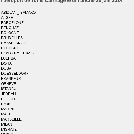
l'aéroport de Tunis Carthage le dimanche 23 juin 2024
ABIDJAN _ BAMAKO
ALGER
BARCELONE
BENGHAZI
BOLOGNE
BRUXELLES
CASABLANCA
COLOGNE
CONAKRY _ DIASS
DJERBA
DOHA
DUBAI
DUESSELDORF
FRANKFURT
GENEVE
ISTANBUL
JEDDAH
LE CAIRE
LYON
MADRID
MALTE
MARSEILLE
MILAN
MISRATE