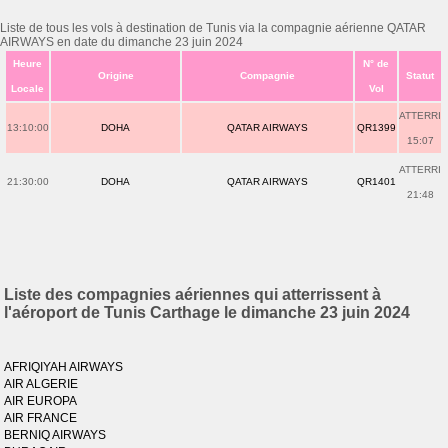
Liste de tous les vols à destination de Tunis via la compagnie aérienne QATAR
AIRWAYS en date du dimanche 23 juin 2024
Heure
N° de
Origine
Compagnie
Statut
Locale
Vol
ATTERRI
13:10:00
DOHA
QATAR AIRWAYS
QR1399
15:07
ATTERRI
21:30:00
DOHA
QATAR AIRWAYS
QR1401
21:48
Liste des compagnies aériennes qui atterrissent à
l'aéroport de Tunis Carthage le dimanche 23 juin 2024
AFRIQIYAH AIRWAYS
AIR ALGERIE
AIR EUROPA
AIR FRANCE
BERNIQ AIRWAYS