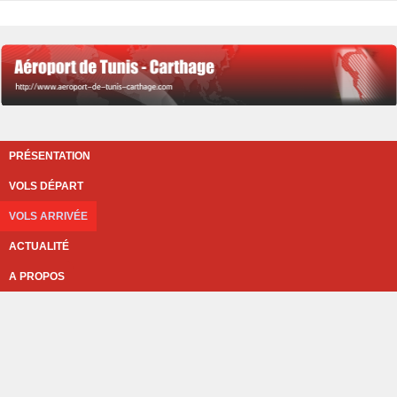
PRÉSENTATION
VOLS DÉPART
VOLS ARRIVÉE
ACTUALITÉ
A PROPOS