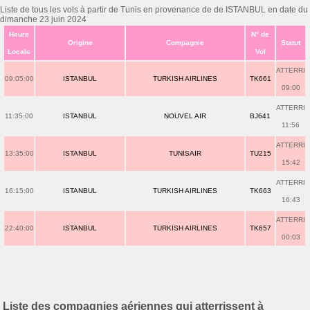
Liste de tous les vols à partir de Tunis en provenance de de ISTANBUL en date du
dimanche 23 juin 2024
Heure
N° de
Origine
Compagnie
Statut
Locale
Vol
ATTERRI
09:05:00
ISTANBUL
TURKISH AIRLINES
TK661
09:00
ATTERRI
11:35:00
ISTANBUL
NOUVEL AIR
BJ641
11:56
ATTERRI
13:35:00
ISTANBUL
TUNISAIR
TU215
15:42
ATTERRI
16:15:00
ISTANBUL
TURKISH AIRLINES
TK663
16:43
ATTERRI
22:40:00
ISTANBUL
TURKISH AIRLINES
TK657
00:03
Liste des compagnies aériennes qui atterrissent à