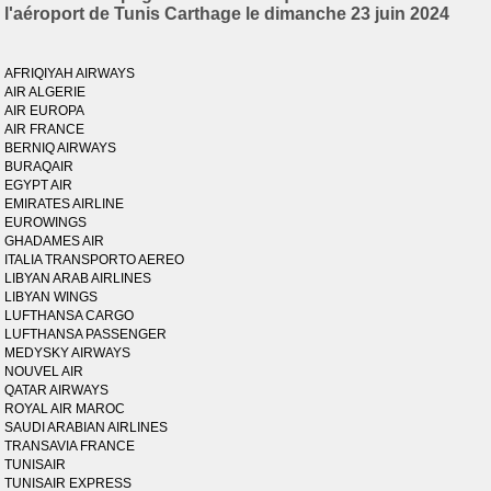
l'aéroport de Tunis Carthage le dimanche 23 juin 2024
AFRIQIYAH AIRWAYS
AIR ALGERIE
AIR EUROPA
AIR FRANCE
BERNIQ AIRWAYS
BURAQAIR
EGYPT AIR
EMIRATES AIRLINE
EUROWINGS
GHADAMES AIR
ITALIA TRANSPORTO AEREO
LIBYAN ARAB AIRLINES
LIBYAN WINGS
LUFTHANSA CARGO
LUFTHANSA PASSENGER
MEDYSKY AIRWAYS
NOUVEL AIR
QATAR AIRWAYS
ROYAL AIR MAROC
SAUDI ARABIAN AIRLINES
TRANSAVIA FRANCE
TUNISAIR
TUNISAIR EXPRESS