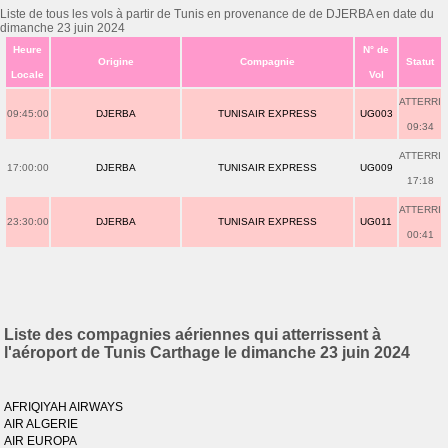
Liste de tous les vols à partir de Tunis en provenance de de DJERBA en date du
dimanche 23 juin 2024
Heure
N° de
Origine
Compagnie
Statut
Locale
Vol
ATTERRI
09:45:00
DJERBA
TUNISAIR EXPRESS
UG003
09:34
ATTERRI
17:00:00
DJERBA
TUNISAIR EXPRESS
UG009
17:18
ATTERRI
23:30:00
DJERBA
TUNISAIR EXPRESS
UG011
00:41
Liste des compagnies aériennes qui atterrissent à
l'aéroport de Tunis Carthage le dimanche 23 juin 2024
AFRIQIYAH AIRWAYS
AIR ALGERIE
AIR EUROPA