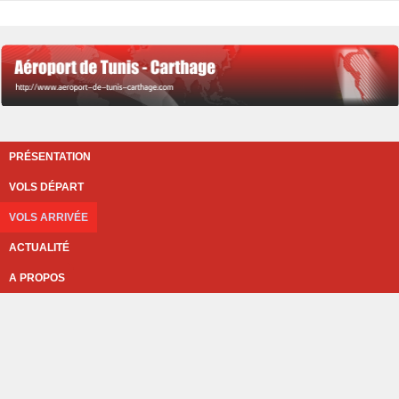
PRÉSENTATION
VOLS DÉPART
VOLS ARRIVÉE
ACTUALITÉ
A PROPOS