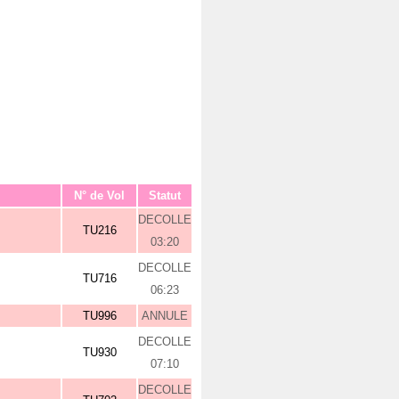
N° de Vol
Statut
DECOLLE
TU216
03:20
DECOLLE
TU716
06:23
TU996
ANNULE
DECOLLE
TU930
07:10
DECOLLE