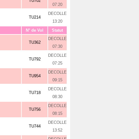
TU702
07:20
DECOLLE
TU214
13:20
N° de Vol
Statut
DECOLLE
TU362
07:30
DECOLLE
TU792
07:25
DECOLLE
TU954
09:15
DECOLLE
TU718
08:30
DECOLLE
TU756
08:15
DECOLLE
TU744
13:52