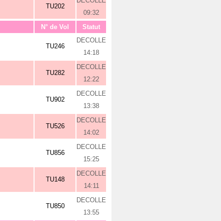
DECOLLE
TU202
09:32
N° de Vol
Statut
DECOLLE
TU246
14:18
DECOLLE
TU282
12:22
DECOLLE
TU902
13:38
DECOLLE
TU526
14:02
DECOLLE
TU856
15:25
DECOLLE
TU148
14:11
DECOLLE
TU850
13:55