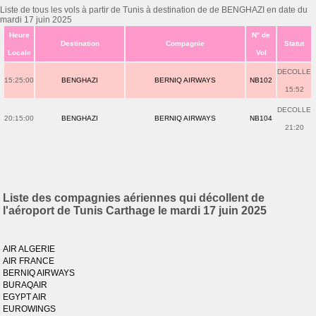
Liste de tous les vols à partir de Tunis à destination de de BENGHAZI en date du
mardi 17 juin 2025
Heure
N° de
Destination
Compagnie
Statut
Locale
Vol
DECOLLE
15:25:00
BENGHAZI
BERNIQ AIRWAYS
NB102
15:52
DECOLLE
20:15:00
BENGHAZI
BERNIQ AIRWAYS
NB104
21:20
Liste des compagnies aériennes qui décollent de
l'aéroport de Tunis Carthage le mardi 17 juin 2025
AIR ALGERIE
AIR FRANCE
BERNIQ AIRWAYS
BURAQAIR
EGYPT AIR
EUROWINGS