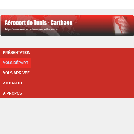
PRÉSENTATION
VOLS DÉPART
VOLS ARRIVÉE
ACTUALITÉ
A PROPOS