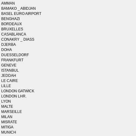
AMMAN
BAMAKO _ ABIDJAN
BASEL EURO AIRPORT
BENGHAZI
BORDEAUX
BRUXELLES
CASABLANCA
CONAKRY _ DIASS
DJERBA
DOHA
DUESSELDORF
FRANKFURT
GENEVE
ISTANBUL
JEDDAH
LE CAIRE
LILLE
LONDON GATWICK
LONDON LHR.
LYON
MALTE
MARSEILLE
MILAN
MISRATE
MITIGA
MUNICH