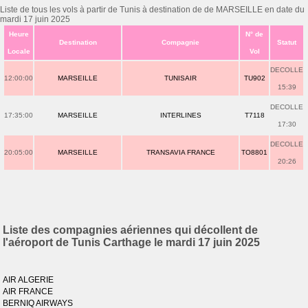
Liste de tous les vols à partir de Tunis à destination de de MARSEILLE en date du
mardi 17 juin 2025
Heure
N° de
Destination
Compagnie
Statut
Locale
Vol
DECOLLE
12:00:00
MARSEILLE
TUNISAIR
TU902
15:39
DECOLLE
17:35:00
MARSEILLE
INTERLINES
T7118
17:30
DECOLLE
20:05:00
MARSEILLE
TRANSAVIA FRANCE
TO8801
20:26
Liste des compagnies aériennes qui décollent de
l'aéroport de Tunis Carthage le mardi 17 juin 2025
AIR ALGERIE
AIR FRANCE
BERNIQ AIRWAYS