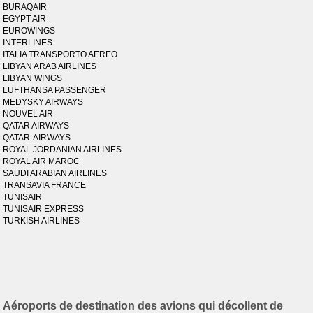
BURAQAIR
EGYPT AIR
EUROWINGS
INTERLINES
ITALIA TRANSPORTO AEREO
LIBYAN ARAB AIRLINES
LIBYAN WINGS
LUFTHANSA PASSENGER
MEDYSKY AIRWAYS
NOUVEL AIR
QATAR AIRWAYS
QATAR-AIRWAYS
ROYAL JORDANIAN AIRLINES
ROYAL AIR MAROC
SAUDI ARABIAN AIRLINES
TRANSAVIA FRANCE
TUNISAIR
TUNISAIR EXPRESS
TURKISH AIRLINES
Aéroports de destination des avions qui décollent de