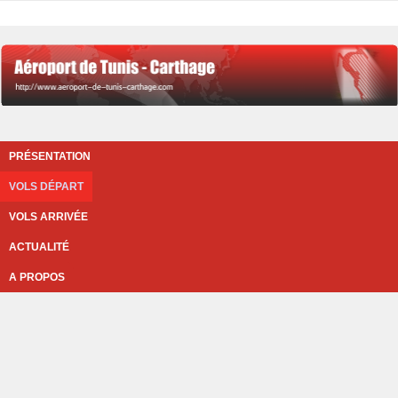
PRÉSENTATION
VOLS DÉPART
VOLS ARRIVÉE
ACTUALITÉ
A PROPOS