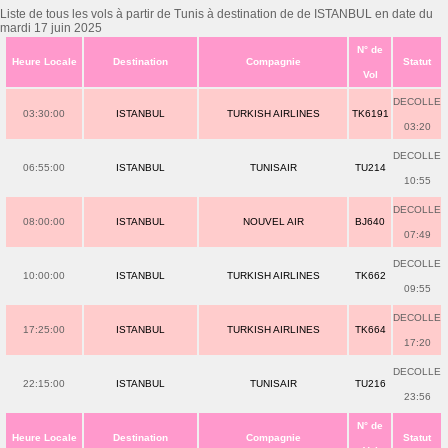
Liste de tous les vols à partir de Tunis à destination de de ISTANBUL en date du
mardi 17 juin 2025
N° de
Heure Locale
Destination
Compagnie
Statut
Vol
DECOLLE
03:30:00
ISTANBUL
TURKISH AIRLINES
TK6191
03:20
DECOLLE
06:55:00
ISTANBUL
TUNISAIR
TU214
10:55
DECOLLE
08:00:00
ISTANBUL
NOUVEL AIR
BJ640
07:49
DECOLLE
10:00:00
ISTANBUL
TURKISH AIRLINES
TK662
09:55
DECOLLE
17:25:00
ISTANBUL
TURKISH AIRLINES
TK664
17:20
DECOLLE
22:15:00
ISTANBUL
TUNISAIR
TU216
23:56
N° de
Heure Locale
Destination
Compagnie
Statut