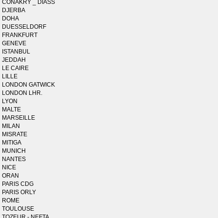
CONAKRY _ DIASS
DJERBA
DOHA
DUESSELDORF
FRANKFURT
GENEVE
ISTANBUL
JEDDAH
LE CAIRE
LILLE
LONDON GATWICK
LONDON LHR.
LYON
MALTE
MARSEILLE
MILAN
MISRATE
MITIGA
MUNICH
NANTES
NICE
ORAN
PARIS CDG
PARIS ORLY
ROME
TOULOUSE
TOZEUR - NEFTA