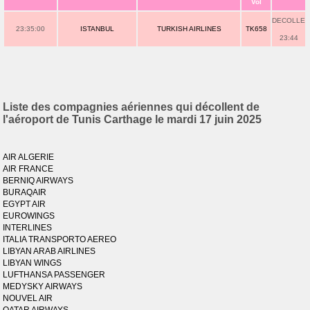
Vol
DECOLLE
23:35:00
ISTANBUL
TURKISH AIRLINES
TK658
23:44
Liste des compagnies aériennes qui décollent de
l'aéroport de Tunis Carthage le mardi 17 juin 2025
AIR ALGERIE
AIR FRANCE
BERNIQ AIRWAYS
BURAQAIR
EGYPT AIR
EUROWINGS
INTERLINES
ITALIA TRANSPORTO AEREO
LIBYAN ARAB AIRLINES
LIBYAN WINGS
LUFTHANSA PASSENGER
MEDYSKY AIRWAYS
NOUVEL AIR