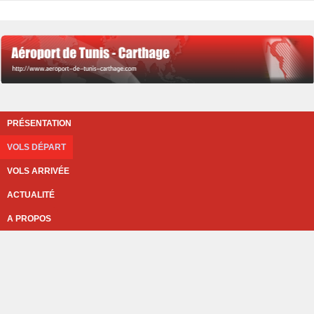
PRÉSENTATION
VOLS DÉPART
VOLS ARRIVÉE
ACTUALITÉ
A PROPOS