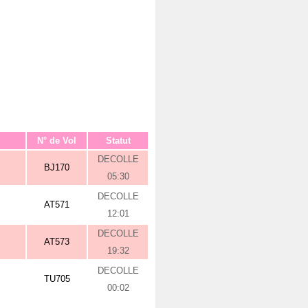
N° de Vol
Statut
DECOLLE
BJ170
05:30
DECOLLE
AT571
12:01
DECOLLE
AT573
19:32
DECOLLE
TU705
00:02