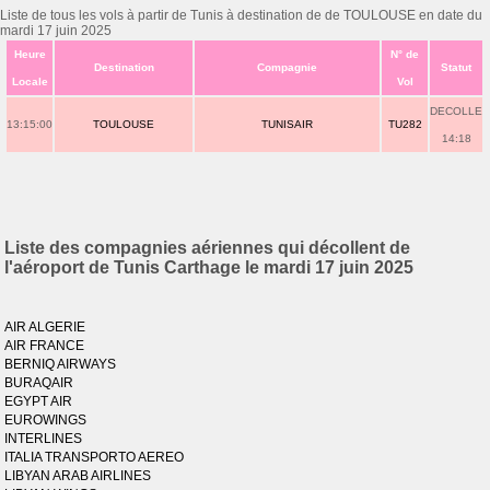
Liste de tous les vols à partir de Tunis à destination de de TOULOUSE en date du
mardi 17 juin 2025
Heure
N° de
Destination
Compagnie
Statut
Locale
Vol
DECOLLE
13:15:00
TOULOUSE
TUNISAIR
TU282
14:18
Liste des compagnies aériennes qui décollent de
l'aéroport de Tunis Carthage le mardi 17 juin 2025
AIR ALGERIE
AIR FRANCE
BERNIQ AIRWAYS
BURAQAIR
EGYPT AIR
EUROWINGS
INTERLINES
ITALIA TRANSPORTO AEREO
LIBYAN ARAB AIRLINES