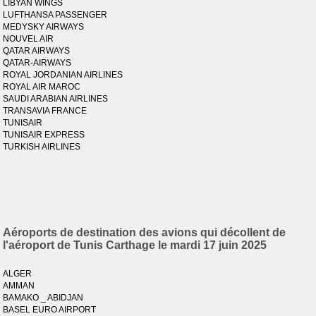
LIBYAN WINGS
LUFTHANSA PASSENGER
MEDYSKY AIRWAYS
NOUVEL AIR
QATAR AIRWAYS
QATAR-AIRWAYS
ROYAL JORDANIAN AIRLINES
ROYAL AIR MAROC
SAUDI ARABIAN AIRLINES
TRANSAVIA FRANCE
TUNISAIR
TUNISAIR EXPRESS
TURKISH AIRLINES
Aéroports de destination des avions qui décollent de
l'aéroport de Tunis Carthage le mardi 17 juin 2025
ALGER
AMMAN
BAMAKO _ ABIDJAN
BASEL EURO AIRPORT