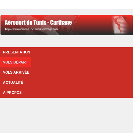
PRÉSENTATION
VOLS DÉPART
VOLS ARRIVÉE
ACTUALITÉ
A PROPOS