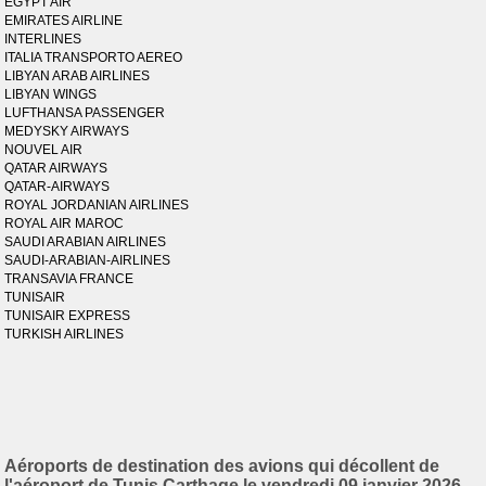
EGYPT AIR
EMIRATES AIRLINE
INTERLINES
ITALIA TRANSPORTO AEREO
LIBYAN ARAB AIRLINES
LIBYAN WINGS
LUFTHANSA PASSENGER
MEDYSKY AIRWAYS
NOUVEL AIR
QATAR AIRWAYS
QATAR-AIRWAYS
ROYAL JORDANIAN AIRLINES
ROYAL AIR MAROC
SAUDI ARABIAN AIRLINES
SAUDI-ARABIAN-AIRLINES
TRANSAVIA FRANCE
TUNISAIR
TUNISAIR EXPRESS
TURKISH AIRLINES
Aéroports de destination des avions qui décollent de
l'aéroport de Tunis Carthage le vendredi 09 janvier 2026