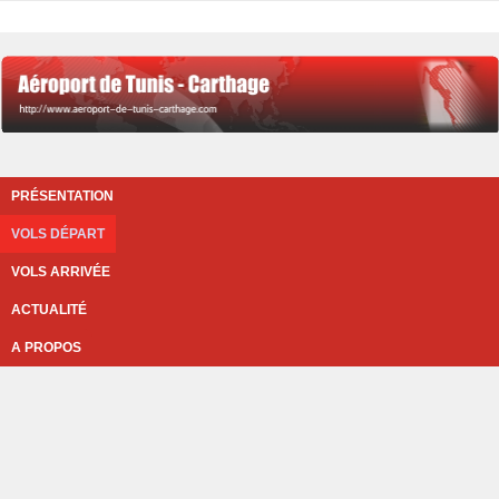
PRÉSENTATION
VOLS DÉPART
VOLS ARRIVÉE
ACTUALITÉ
A PROPOS