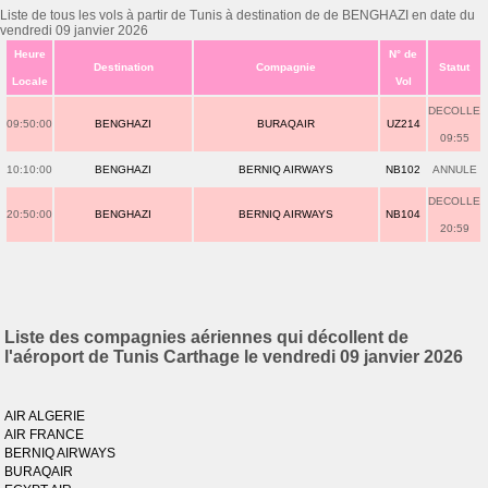
Liste de tous les vols à partir de Tunis à destination de de BENGHAZI en date du
vendredi 09 janvier 2026
Heure
N° de
Destination
Compagnie
Statut
Locale
Vol
DECOLLE
09:50:00
BENGHAZI
BURAQAIR
UZ214
09:55
10:10:00
BENGHAZI
BERNIQ AIRWAYS
NB102
ANNULE
DECOLLE
20:50:00
BENGHAZI
BERNIQ AIRWAYS
NB104
20:59
Liste des compagnies aériennes qui décollent de
l'aéroport de Tunis Carthage le vendredi 09 janvier 2026
AIR ALGERIE
AIR FRANCE
BERNIQ AIRWAYS
BURAQAIR