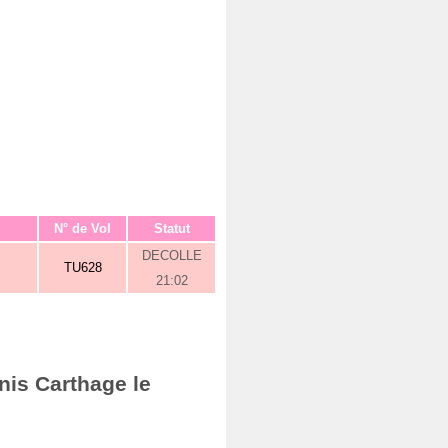
N° de Vol
Statut
DECOLLE
TU628
21:02
nis Carthage le