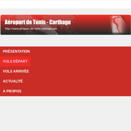
PRÉSENTATION
VOLS DÉPART
VOLS ARRIVÉE
ACTUALITÉ
A PROPOS