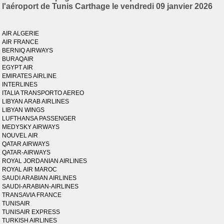
l'aéroport de Tunis Carthage le vendredi 09 janvier 2026
AIR ALGERIE
AIR FRANCE
BERNIQ AIRWAYS
BURAQAIR
EGYPT AIR
EMIRATES AIRLINE
INTERLINES
ITALIA TRANSPORTO AEREO
LIBYAN ARAB AIRLINES
LIBYAN WINGS
LUFTHANSA PASSENGER
MEDYSKY AIRWAYS
NOUVEL AIR
QATAR AIRWAYS
QATAR-AIRWAYS
ROYAL JORDANIAN AIRLINES
ROYAL AIR MAROC
SAUDI ARABIAN AIRLINES
SAUDI-ARABIAN-AIRLINES
TRANSAVIA FRANCE
TUNISAIR
TUNISAIR EXPRESS
TURKISH AIRLINES