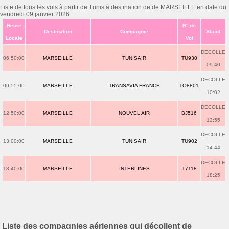
Liste de tous les vols à partir de Tunis à destination de de MARSEILLE en date du
vendredi 09 janvier 2026
Heure
N° de
Destination
Compagnie
Statut
Locale
Vol
DECOLLE
06:50:00
MARSEILLE
TUNISAIR
TU930
09:40
DECOLLE
09:55:00
MARSEILLE
TRANSAVIA FRANCE
TO8801
10:02
DECOLLE
12:50:00
MARSEILLE
NOUVEL AIR
BJ516
12:55
DECOLLE
13:00:00
MARSEILLE
TUNISAIR
TU902
14:44
DECOLLE
18:40:00
MARSEILLE
INTERLINES
T7118
18:25
Liste des compagnies aériennes qui décollent de