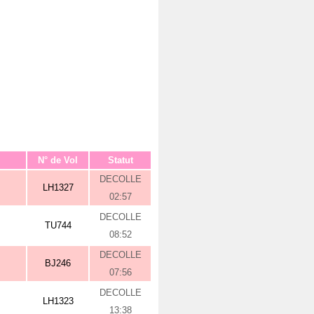
N° de Vol
Statut
DECOLLE
LH1327
02:57
DECOLLE
TU744
08:52
DECOLLE
BJ246
07:56
DECOLLE
LH1323
13:38