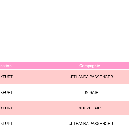
ination
Compagnie
NKFURT
LUFTHANSA PASSENGER
NKFURT
TUNISAIR
NKFURT
NOUVEL AIR
NKFURT
LUFTHANSA PASSENGER