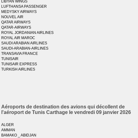
LIBYAN WINGS
LUFTHANSA PASSENGER
MEDYSKY AIRWAYS
NOUVEL AIR
QATAR AIRWAYS
QATAR-AIRWAYS
ROYAL JORDANIAN AIRLINES
ROYAL AIR MAROC
SAUDI ARABIAN AIRLINES
SAUDI-ARABIAN-AIRLINES
TRANSAVIA FRANCE
TUNISAIR
TUNISAIR EXPRESS
TURKISH AIRLINES
Aéroports de destination des avions qui décollent de
l'aéroport de Tunis Carthage le vendredi 09 janvier 2026
ALGER
AMMAN
BAMAKO _ ABIDJAN