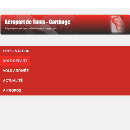
PRÉSENTATION
VOLS DÉPART
VOLS ARRIVÉE
ACTUALITÉ
A PROPOS