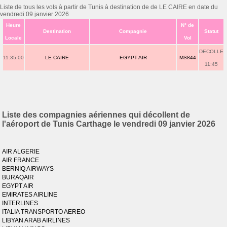
Liste de tous les vols à partir de Tunis à destination de de LE CAIRE en date du
vendredi 09 janvier 2026
Heure
N° de
Destination
Compagnie
Statut
Locale
Vol
DECOLLE
11:35:00
LE CAIRE
EGYPT AIR
MS844
11:45
Liste des compagnies aériennes qui décollent de
l'aéroport de Tunis Carthage le vendredi 09 janvier 2026
AIR ALGERIE
AIR FRANCE
BERNIQ AIRWAYS
BURAQAIR
EGYPT AIR
EMIRATES AIRLINE
INTERLINES
ITALIA TRANSPORTO AEREO
LIBYAN ARAB AIRLINES