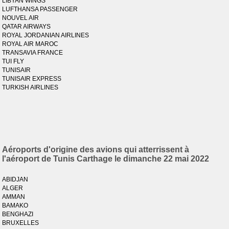
LIBYAN WINGS
LUFTHANSA PASSENGER
NOUVEL AIR
QATAR AIRWAYS
ROYAL JORDANIAN AIRLINES
ROYAL AIR MAROC
TRANSAVIA FRANCE
TUI FLY
TUNISAIR
TUNISAIR EXPRESS
TURKISH AIRLINES
Aéroports d'origine des avions qui atterrissent à
l'aéroport de Tunis Carthage le dimanche 22 mai 2022
ABIDJAN
ALGER
AMMAN
BAMAKO
BENGHAZI
BRUXELLES