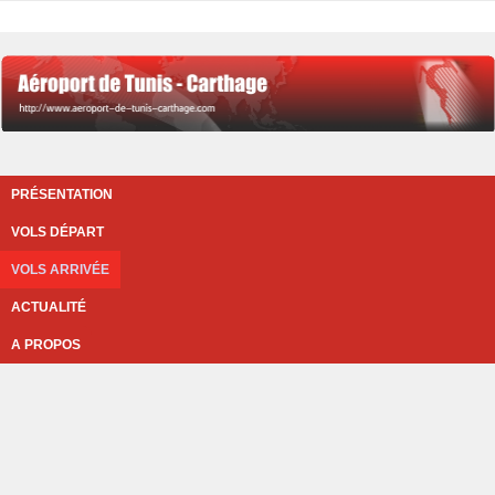
PRÉSENTATION
VOLS DÉPART
VOLS ARRIVÉE
ACTUALITÉ
A PROPOS