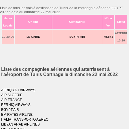
Liste de tous les vols à destination de Tunis via la compagnie aérienne EGYPT
AIR en date du dimanche 22 mai 2022
Heure
N° de
Origine
Compagnie
Statut
Locale
Vol
ATTERRI
10:20:00
LE CAIRE
EGYPT AIR
MS843
10:26
Liste des compagnies aériennes qui atterrissent à
l'aéroport de Tunis Carthage le dimanche 22 mai 2022
AFRIQIYAH AIRWAYS
AIR ALGERIE
AIR FRANCE
BERNIQ AIRWAYS
EGYPT AIR
EMIRATES AIRLINE
ITALIA TRANSPORTO AEREO
LIBYAN ARAB AIRLINES